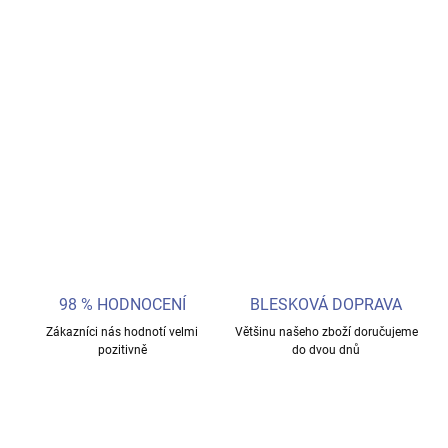
Vstupte do světa módy s panenkou Barbie Modelka 156, která
zaujme svým originálním stylem a trendy letterman bundou! Tato
panenka z kolekce Modelka je navržena podle nejnovějších
módních trendů a nabízí jedinečný vzhled, který vynikne v každé
sbírce.
DETAILNÍ INFORMACE
ZEPTAT SE
98 % HODNOCENÍ
BLESKOVÁ DOPRAVA
Zákazníci nás hodnotí velmi
Většinu našeho zboží doručujeme
pozitivně
do dvou dnů