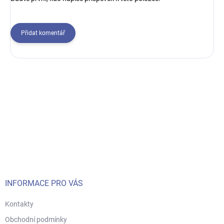
Přidat komentář
Z
á
p
a
t
í
INFORMACE PRO VÁS
Kontakty
Obchodní podmínky