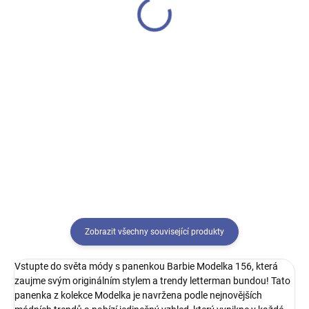
Do košíku
229 Kč
Vyzkoušejte si roli chůvy a zažijte
Do košíku
s panenkou Barbie spoustu
zábavy při hlídání dětí! Každý
Zábavná hračka do vany –
herní set obsahuje panenku
žabka, která automaticky vytváří
Barbie, panenku dítěte nebo
pěnu a hraje veselou melodii.
miminka, tematický herní...
Ideální pro děti, které se nerady
koupou.
Zobrazit všechny související produkty
Vstupte do světa módy s panenkou Barbie Modelka 156, která
zaujme svým originálním stylem a trendy letterman bundou! Tato
panenka z kolekce Modelka je navržena podle nejnovějších