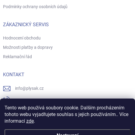
Podmínky ochrany osobních údajů
ZÁKAZNICKÝ SERVIS
Hodnocení obchodu
Možnosti platby a dopravy
Reklamační řád
KONTAKT
info
@
plysak.cz
731706247
Tento web používá soubory cookie. Dalším procházením
https://www.facebook.com/plysak.cz/
tohoto webu vyjadřujete souhlas s jejich používáním.. Více
informací
zde
.
plysak_cz