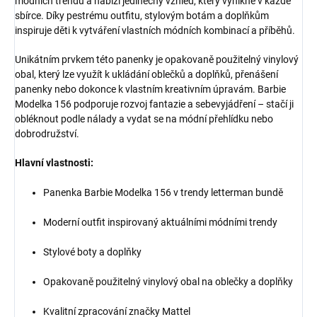
módních trendů a nabízí jedinečný vzhled, který vynikne v každé
sbírce. Díky pestrému outfitu, stylovým botám a doplňkům
inspiruje děti k vytváření vlastních módních kombinací a příběhů.
Unikátním prvkem této panenky je opakovaně použitelný vinylový
obal, který lze využít k ukládání oblečků a doplňků, přenášení
panenky nebo dokonce k vlastním kreativním úpravám. Barbie
Modelka 156 podporuje rozvoj fantazie a sebevyjádření – stačí ji
obléknout podle nálady a vydat se na módní přehlídku nebo
dobrodružství.
Hlavní vlastnosti:
Panenka Barbie Modelka 156 v trendy letterman bundě
Moderní outfit inspirovaný aktuálními módními trendy
Stylové boty a doplňky
Opakovaně použitelný vinylový obal na oblečky a doplňky
Kvalitní zpracování značky Mattel