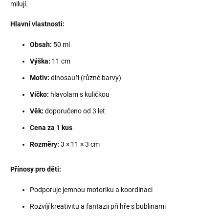
milují.
Hlavní vlastnosti:
Obsah:
50 ml
Výška:
11 cm
Motiv:
dinosauři (různé barvy)
Víčko:
hlavolam s kuličkou
Věk:
doporučeno od 3 let
Cena za 1 kus
Rozměry:
3 × 11 × 3 cm
Přínosy pro děti:
Podporuje jemnou motoriku a koordinaci
Rozvíjí kreativitu a fantazii při hře s bublinami