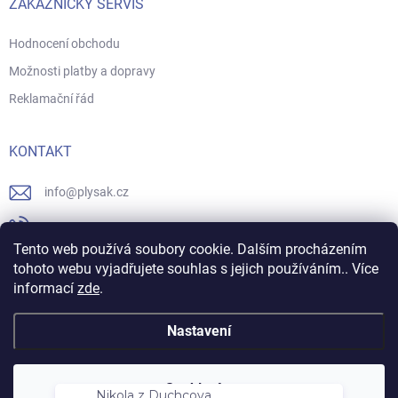
ZÁKAZNICKÝ SERVIS
Hodnocení obchodu
Možnosti platby a dopravy
Reklamační řád
KONTAKT
info
@
plysak.cz
731706247
Tento web používá soubory cookie. Dalším procházením
https://www.facebook.com/plysak.cz/
tohoto webu vyjadřujete souhlas s jejich používáním.. Více
informací
zde
.
plysak_cz
Nastavení
Nikola z Duchcova
Copyright 2026
Plyšák
. Všechna práva vyhrazena.
Souhlasím
právě objednal:
8GB/8000+ her -