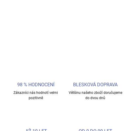
Bublifuk obsahuje
50 ml
roztoku a je vysoký
11 cm
. Na víčku
najdete navíc malý hlavolam s kuličkou, který zabaví děti i po
skončení bublání. Roztok vytváří krásné duhové bubliny, které děti
milují.
DETAILNÍ INFORMACE
ZEPTAT SE
98 % HODNOCENÍ
BLESKOVÁ DOPRAVA
Zákazníci nás hodnotí velmi
Většinu našeho zboží doručujeme
pozitivně
do dvou dnů