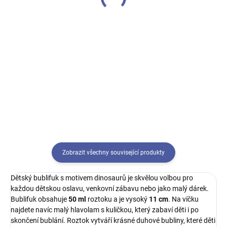
349 Kč
Barr virus)
Do košíku
Do košíku
Oblíbená L.O.L. Surprise! panenka
ukrytá v tajemné kouli 🎁 Rozbal
Objevte svět mikrobiologie s
vrstvy překvapení a objev
originální vinylovou figurkou
stylovou mini panenku s doplňky.
Giant Microbes Smooch, která
Každá koule je jiné překvapení!
zábavně představuje virus
Epstein-Barrové – původce tzv.
„nemoci z líbání“...
Zobrazit všechny související produkty
Dětský bublifuk s motivem dinosaurů je skvělou volbou pro
každou dětskou oslavu, venkovní zábavu nebo jako malý dárek.
Bublifuk obsahuje
50 ml
roztoku a je vysoký
11 cm
. Na víčku
najdete navíc malý hlavolam s kuličkou, který zabaví děti i po
skončení bublání. Roztok vytváří krásné duhové bubliny, které děti