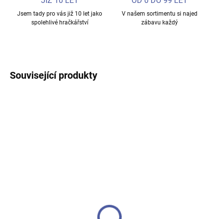
JIŽ 10 LET
OD 0 DO 99 LET
Jsem tady pro vás již 10 let jako
V našem sortimentu si najed
spolehlivé hračkářství
zábavu každý
Související produkty
NOVINKA
SKLADEM
SKLADEM
Giant Microbes Vinyl
L.O.L. Surprise! Panenka
figurka Smooch (Kissing
– Překvapení v kouli
Disease –
249 Kč
Mononukleóza, Epstein-