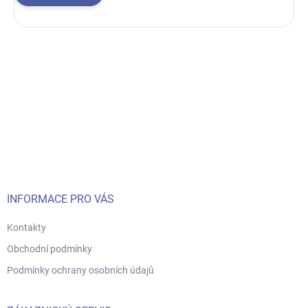
Z
á
p
a
t
í
INFORMACE PRO VÁS
Kontakty
Obchodní podmínky
Podmínky ochrany osobních údajů