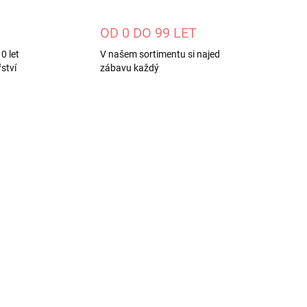
OD 0 DO 99 LET
0 let
V našem sortimentu si najed
ství
zábavu každý
ST69
DE365-2