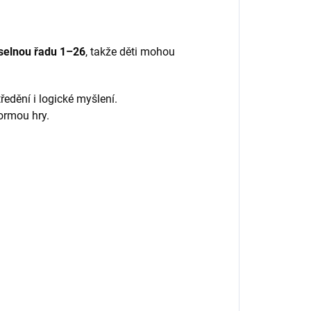
íselnou řadu 1–26
, takže děti mohou
edění i logické myšlení.
formou hry.