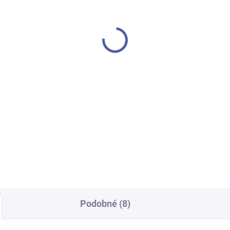
SKLADEM
SKL
ající spinner UFO dron
Dřevěné balancující s
9 Kč
299 Kč
Do košíku
Do košíku
lý dárek pro malé i velké!
Představujeme barevnou
ný a zábavný míč, který se
dřevěnou sovu, která balancu
 vrací. Díky LED efektům
na stojánku. Hra procvičuje
le ve vzduchu vypadá
reflexy a obratnost vašeho dít
vdu magicky. Děti i dospělí jej
Barevné bloky, které jsou souč
jí!
balení, můžete umístit na...
Podobné (8)