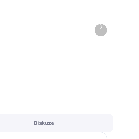
ADEM
VYPRODÁNO
ovy
Dřevěné puzzle hasiči
89 Kč
Další
produkt
Detail
Klasické dřevěné puzzle s
je
barevnými motivy rozvíjí logiku,
motoriku a představivost.
ěte.
Oblíbená vzdělávací hračka pro
ástí
nejmenší.
Diskuze