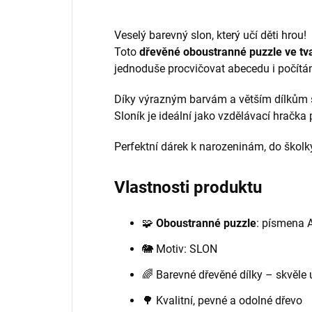
Veselý barevný slon, který učí děti hrou!
Toto
dřevěné oboustranné puzzle ve tv
jednoduše procvičovat abecedu i počítán
Díky výrazným barvám a větším dílkům se
Sloník je ideální jako vzdělávací hračka 
Perfektní dárek k narozeninám, do školky
Vlastnosti produktu
🧩
Oboustranné puzzle
: písmena 
🐘 Motiv: SLON
🌈 Barevné dřevěné dílky – skvěle 
🌳 Kvalitní, pevné a odolné dřevo