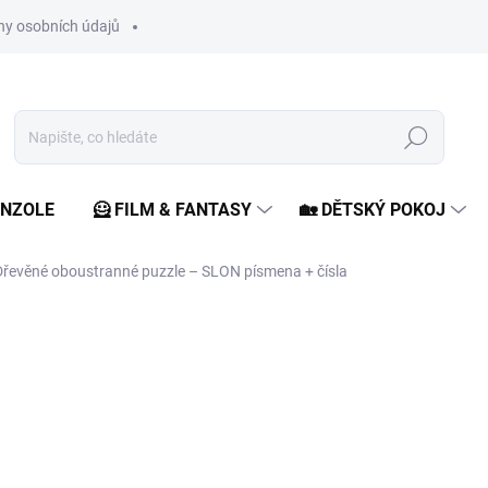
y osobních údajů
Hledat
ONZOLE
🦸 FILM & FANTASY
🏡 DĚTSKÝ POKOJ
Dřevěné oboustranné puzzle – SLON písmena + čísla
ocení
99 Kč