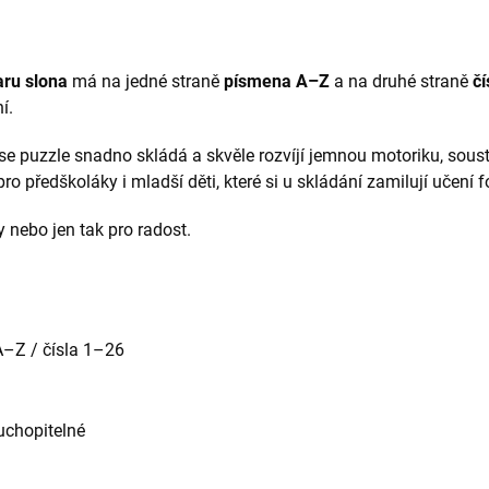
aru slona
má na jedné straně
písmena A–Z
a na druhé straně
č
í.
 puzzle snadno skládá a skvěle rozvíjí jemnou motoriku, soustř
pro předškoláky i mladší děti, které si u skládání zamilují učení 
 nebo jen tak pro radost.
A–Z / čísla 1–26
uchopitelné