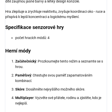
dítě zaujmou jasné barvy a lehký design konzole.
Hra zlepšuje a zrychluje reaktivitu, zvyšuje koordinaci oko - ruce a
přispívá k lepší koncentraci a logickému myšlení.
Specifikace senzorové hry
počet hracích módů: 4
Herní módy
Začátečnický
: Prozkoumejte tento režim a seznamte se s
hrou.
Paměťový
: Otestujte svou paměť zapamatováním
kombinací.
Skóre
: Dosáhněte nejvyššího možného skóre.
Multiplayer
: Vyzvěte své přátele, rodinu a zjistěte, kdo je
nejlepší.