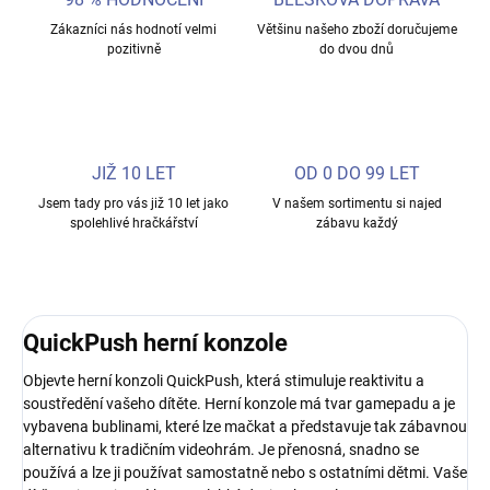
Zákazníci nás hodnotí velmi
Většinu našeho zboží doručujeme
pozitivně
do dvou dnů
JIŽ 10 LET
OD 0 DO 99 LET
Jsem tady pro vás již 10 let jako
V našem sortimentu si najed
spolehlivé hračkářství
zábavu každý
QuickPush herní konzole
Objevte herní konzoli QuickPush, která stimuluje reaktivitu a
soustředění vašeho dítěte. Herní konzole má tvar gamepadu a je
vybavena bublinami, které lze mačkat a představuje tak zábavnou
alternativu k tradičním videohrám. Je přenosná, snadno se
používá a lze ji používat samostatně nebo s ostatními dětmi. Vaše