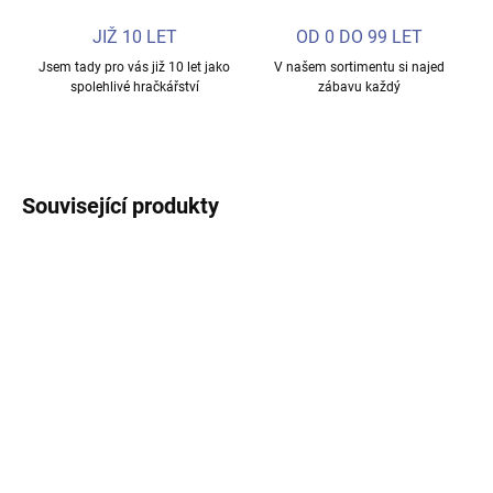
JIŽ 10 LET
OD 0 DO 99 LET
Jsem tady pro vás již 10 let jako
V našem sortimentu si najed
spolehlivé hračkářství
zábavu každý
Související produkty
NOVINKA
NOVINKA
SKLADEM
SKLADEM
Minecraft Topperz –
DC Super Heroes –
sběratelská figurka
Superman figurka 10 cm