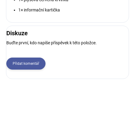
1× informační kartička
Diskuze
Buďte první, kdo napíše příspěvek k této položce.
Přidat komentář
Z
á
p