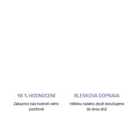
DORUČIT DO:
20.8.2026
Originální plyšová červená krvinka od značky Giant Microbes.
Zábavná a edukativní hračka, která přibližuje lidské tělo hravou
formou. Skvělý dárek pro děti, studenty i zdravotníky.
DETAILNÍ INFORMACE
ZEPTAT SE
98 % HODNOCENÍ
BLESKOVÁ DOPRAVA
Zákazníci nás hodnotí velmi
Většinu našeho zboží doručujeme
pozitivně
do dvou dnů