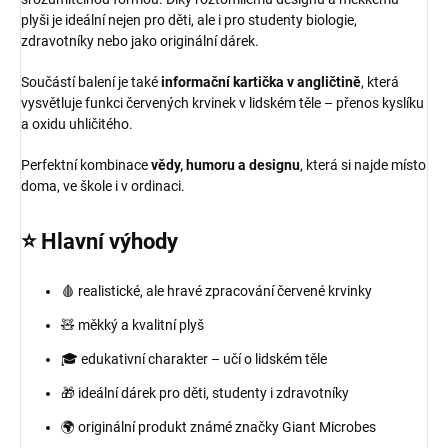
plyši je ideální nejen pro děti, ale i pro studenty biologie,
zdravotníky nebo jako originální dárek.
Součástí balení je také
informační kartička v angličtině
, která
vysvětluje funkci červených krvinek v lidském těle – přenos kyslíku
a oxidu uhličitého.
Perfektní kombinace
vědy, humoru a designu
, která si najde místo
doma, ve škole i v ordinaci.
⭐ Hlavní výhody
🩸 realistické, ale hravé zpracování červené krvinky
🧸 měkký a kvalitní plyš
🎓 edukativní charakter – učí o lidském těle
🎁 ideální dárek pro děti, studenty i zdravotníky
🌍 originální produkt známé značky Giant Microbes