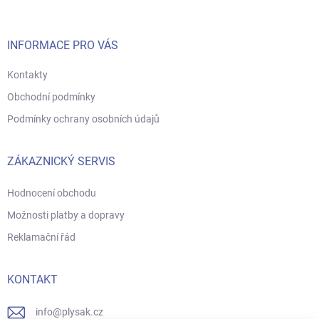
a
t
í
INFORMACE PRO VÁS
Kontakty
Obchodní podmínky
Podmínky ochrany osobních údajů
ZÁKAZNICKÝ SERVIS
Hodnocení obchodu
Možnosti platby a dopravy
Reklamační řád
KONTAKT
info
@
plysak.cz