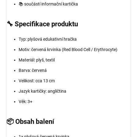
📚 součástí informační kartička
🔧 Specifikace produktu
Typ: plyšová edukativní hračka
Motiv: červená krvinka (Red Blood Cell / Erythrocyte)
Materiál: plyš, textil
Barva: červená
Velikost: cca 13 cm
Jazyk kartičky: angličtina
Věk: 3+
📦 Obsah balení
1× plyšová červená krvinka