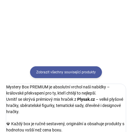
Akční figurka Captain America ze
Speciální zlatá edice Wonder
série Marvel Mech Strike: Monster
Woman od Spin Master! Figurka
Hunters od Hasbro. Detailní
o velikosti 10 cm se 3 tajnými
provedení, pohyblivé končetiny a
doplňky – sběratelský kousek i
ikonický štít. Skvělý doplněk pro
super dárek.
malé i velké...
Zobrazit všechny související produkty
Mystery Box PREMIUM je absolutní vrchol naší nabídky –
královské překvapení pro ty, kteří chtějí to nejlepší.
Uvnitř se skrývá prémiový mix hraček z
Plysak.cz
– velké plyšové
hračky, sběratelské figurky, tematické sady, dřevěné i designové
hračky.
💎 Každý box je ručně sestavený, originální a obsahuje produkty s
hodnotou vyšší než cena boxu.