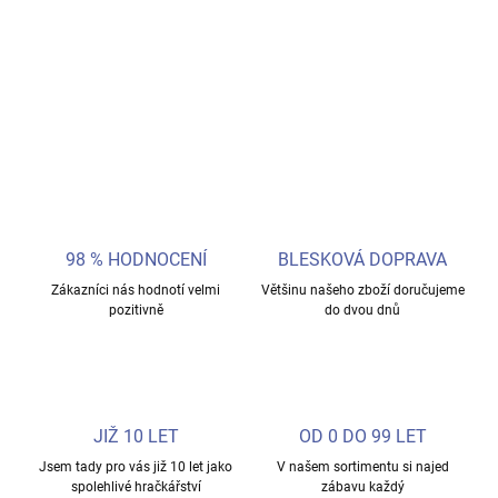
figurek, kreativních hraček a exkluzivních dárků.
DETAILNÍ INFORMACE
ZEPTAT SE
98 % HODNOCENÍ
BLESKOVÁ DOPRAVA
Zákazníci nás hodnotí velmi
Většinu našeho zboží doručujeme
pozitivně
do dvou dnů
JIŽ 10 LET
OD 0 DO 99 LET
Jsem tady pro vás již 10 let jako
V našem sortimentu si najed
spolehlivé hračkářství
zábavu každý