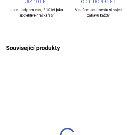
JIŽ 10 LET
OD 0 DO 99 LET
Jsem tady pro vás již 10 let jako
V našem sortimentu si najed
spolehlivé hračkářství
zábavu každý
Související produkty
SKLADEM
VYPRODÁNO
Plyšový Mimoň Batman s
Interaktivní mluvící
přísavkou – roztomilý
křeček
maskot do auta nebo