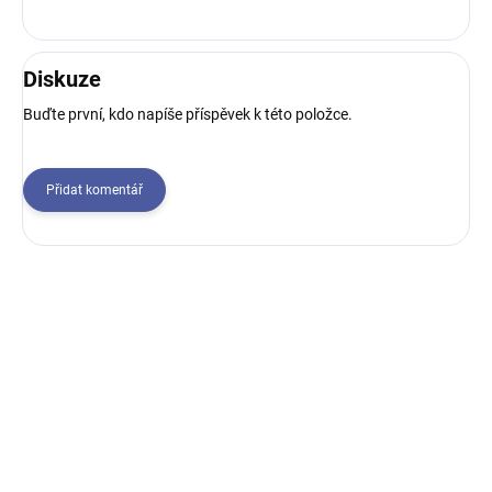
Diskuze
Buďte první, kdo napíše příspěvek k této položce.
Přidat komentář
Z
á
p
a
t