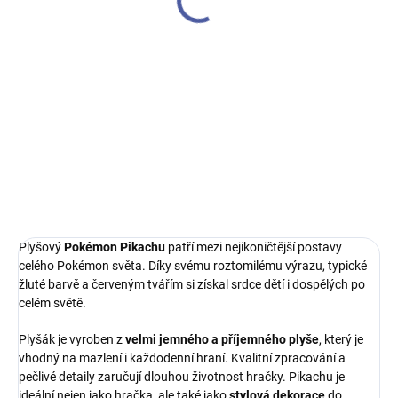
pokoje
219 Kč
299 Kč
Detail
Do košíku
Roztomilý heboučký křeček, který
Veselý plyšový Mimoň Batman s
navíc dokáže mluvit. Opakuje
přísavkou. Ideální jako ozdoba do
vaše slova a při tom roztomile
auta, na okno nebo do dětského
přikyvuje hlavou. Pepa jej
pokoje. Měkký, lehký a plný
doporučuje pro každé dítě. Křeček
humoru!
je naprosto dokonalý
Plyšový
Pokémon Pikachu
patří mezi nejikoničtější postavy
celého Pokémon světa. Díky svému roztomilému výrazu, typické
žluté barvě a červeným tvářím si získal srdce dětí i dospělých po
celém světě.
Plyšák je vyroben z
velmi jemného a příjemného plyše
, který je
vhodný na mazlení i každodenní hraní. Kvalitní zpracování a
pečlivé detaily zaručují dlouhou životnost hračky. Pikachu je
ideální nejen jako hračka, ale také jako
stylová dekorace
do