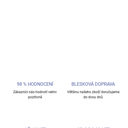
Plyšový Pokémon Pikachu z hebkého materiálu s detailním
zpracováním. Oblíbený plyšák pro děti i fanoušky Pokémon světa,
ideální jako dárek.
DETAILNÍ INFORMACE
ZEPTAT SE
98 % HODNOCENÍ
BLESKOVÁ DOPRAVA
Zákazníci nás hodnotí velmi
Většinu našeho zboží doručujeme
pozitivně
do dvou dnů