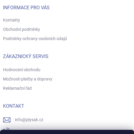
í
INFORMACE PRO VÁS
Kontakty
Obchodní podmínky
Podmínky ochrany osobních údajů
ZÁKAZNICKÝ SERVIS
Hodnocení obchodu
Možnosti platby a dopravy
Reklamační řád
KONTAKT
info
@
plysak.cz
731706247