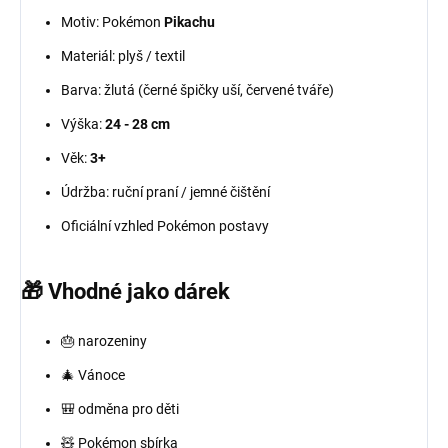
Motiv: Pokémon
Pikachu
Materiál: plyš / textil
Barva: žlutá (černé špičky uší, červené tváře)
Výška:
24 - 28 cm
Věk:
3+
Údržba: ruční praní / jemné čištění
Oficiální vzhled Pokémon postavy
🎁
Vhodné jako dárek
🎂 narozeniny
🎄 Vánoce
🎒 odměna pro děti
🧸 Pokémon sbírka