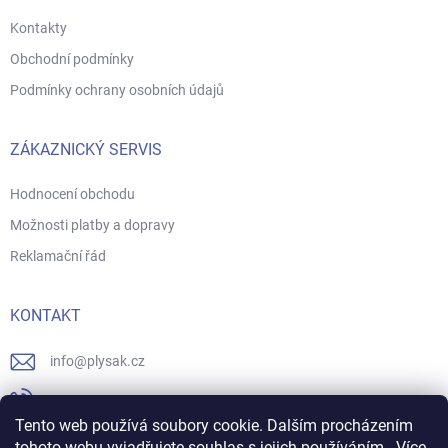
Kontakty
Obchodní podmínky
Podmínky ochrany osobních údajů
ZÁKAZNICKÝ SERVIS
Hodnocení obchodu
Možnosti platby a dopravy
Reklamační řád
KONTAKT
info
@
plysak.cz
731706247
Tento web používá soubory cookie. Dalším procházením
https://www.facebook.com/plysak.cz/
tohoto webu vyjadřujete souhlas s jejich používáním.. Více