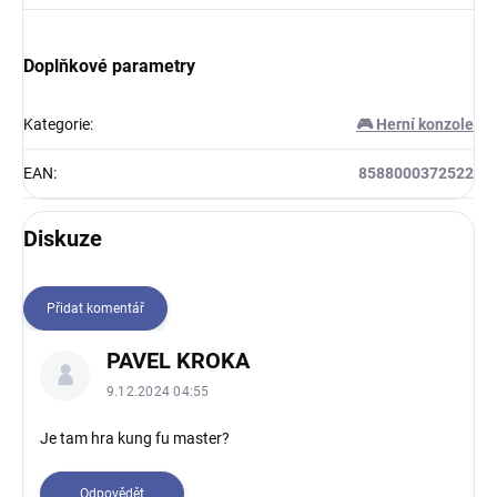
Doplňkové parametry
Kategorie
:
🎮 Herní konzole
EAN
:
8588000372522
Diskuze
Přidat komentář
V
PAVEL KROKA
ý
p
9.12.2024 04:55
i
s
Je tam hra kung fu master?
d
i
Odpovědět