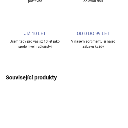
pozitivně
do dvou dnů
JIŽ 10 LET
OD 0 DO 99 LET
Jsem tady pro vás již 10 let jako
V našem sortimentu si najed
spolehlivé hračkářství
zábavu každý
Související produkty
TIP