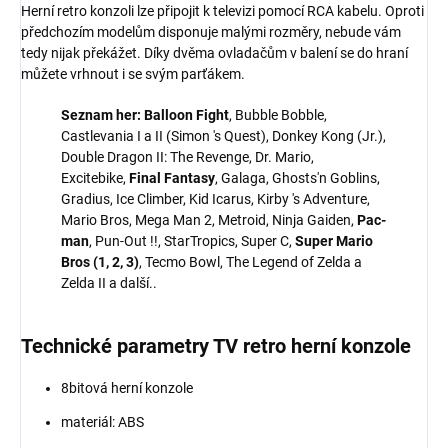
Herní retro konzoli lze připojit k televizi pomocí RCA kabelu. Oproti
předchozím modelům disponuje malými rozměry, nebude vám
tedy nijak překážet. Díky dvěma ovladačům v balení se do hraní
můžete vrhnout i se svým parťákem.
Seznam her:
Balloon Fight
, Bubble Bobble,
Castlevania I a II (Simon 's Quest), Donkey Kong (Jr.),
Double Dragon II: The Revenge, Dr. Mario,
Excitebike,
Final Fantasy
, Galaga, Ghosts'n Goblins,
Gradius, Ice Climber, Kid Icarus, Kirby 's Adventure,
Mario Bros, Mega Man 2, Metroid, Ninja Gaiden,
Pac-
man
, Pun-Out !!, StarTropics, Super C,
Super Mario
Bros (1, 2, 3)
, Tecmo Bowl, The Legend of Zelda a
Zelda II a další..
Technické parametry TV retro herní konzole
8bitová herní konzole
materiál: ABS