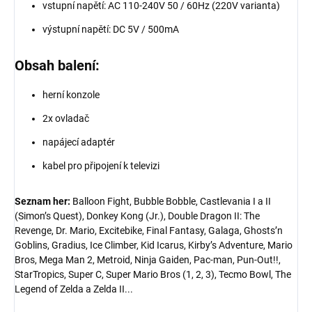
vstupní napětí: AC 110-240V 50 / 60Hz (220V varianta)
výstupní napětí: DC 5V / 500mA
Obsah balení:
herní konzole
2x ovladač
napájecí adaptér
kabel pro připojení k televizi
Seznam her:
Balloon Fight, Bubble Bobble, Castlevania I a II
(Simon’s Quest), Donkey Kong (Jr.), Double Dragon II: The
Revenge, Dr. Mario, Excitebike, Final Fantasy, Galaga, Ghosts’n
Goblins, Gradius, Ice Climber, Kid Icarus, Kirby’s Adventure, Mario
Bros, Mega Man 2, Metroid, Ninja Gaiden, Pac-man, Pun-Out!!,
StarTropics, Super C, Super Mario Bros (1, 2, 3), Tecmo Bowl, The
Legend of Zelda a Zelda II...