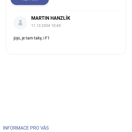
s
k
u
MARTIN HANZLÍK
z
11.12.2024 10:40
í
jojo, je tam taky, i F1
Z
á
p
a
t
í
INFORMACE PRO VÁS