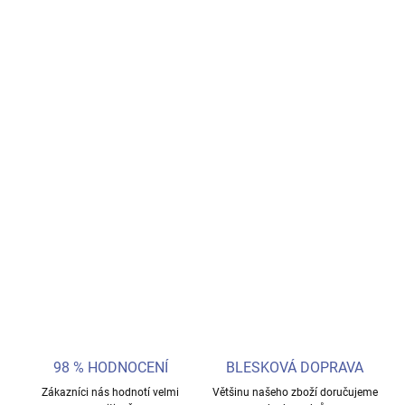
−
+
Přidat do košíku
Díky této retro konzoli se můžete přenést do svého dětství. Čekají
na Vás kultovní hry jako Super Mario, Pac-Man, Mortal Kombat a
dalších 620 úžasných a předinstalovaných her. Nemusíte se proto
zdržovat přehazováním kazet a můžete se rovnou vrhnout do
hodin neuhasínající zábavy.
DETAILNÍ INFORMACE
ZEPTAT SE
98 % HODNOCENÍ
BLESKOVÁ DOPRAVA
Zákazníci nás hodnotí velmi
Většinu našeho zboží doručujeme