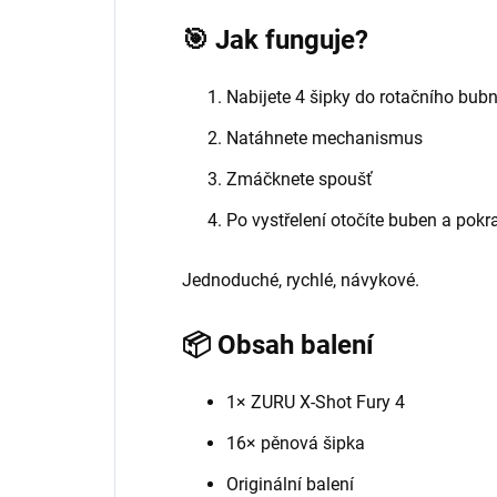
🎯 Jak funguje?
Nabijete 4 šipky do rotačního bub
Natáhnete mechanismus
Zmáčknete spoušť
Po vystřelení otočíte buben a pokr
Jednoduché, rychlé, návykové.
📦 Obsah balení
1× ZURU X-Shot Fury 4
16× pěnová šipka
Originální balení