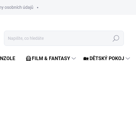
y osobních údajů
Hledat
ONZOLE
🦸 FILM & FANTASY
🏡 DĚTSKÝ POKOJ
ocení
349 Kč