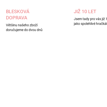
BLESKOVÁ
JIŽ 10 LET
DOPRAVA
Jsem tady pro vás již 1
jako spolehlivé hračkář
Většinu našeho zboží
doručujeme do dvou dnů
DE365-1
DE3