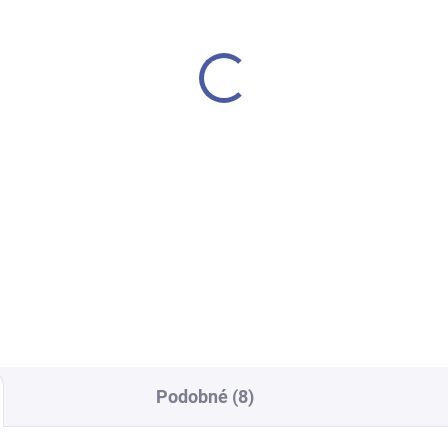
SKLADEM
VYPRO
evěné puzzle
Dřevěné puzzle hasiči
bulance
89 Kč
 Kč
Detai
Do košíku
Klasické dřevěné puzzle s
barevnými motivy rozvíjí logik
ické dřevěné puzzle s
motoriku a představivost.
vnými motivy rozvíjí logiku,
Oblíbená vzdělávací hračka p
riku a představivost.
nejmenší.
íbená vzdělávací hračka pro
menší.
Podobné (8)