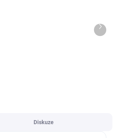
DÁNO
SKLADEM
Rainbow High Junior High
S2 Krystal Bailey
Další
699 Kč
produkt
l
Do košíku
u,
Seznamte se s mladší verzí
oblíbené panenky Krystal Bailey z
ro
kolekce Rainbow High Junior
High! Tato módní panenka vyniká
svým jedinečným fialovým
outfitem, detailním
zpracováním...
Diskuze