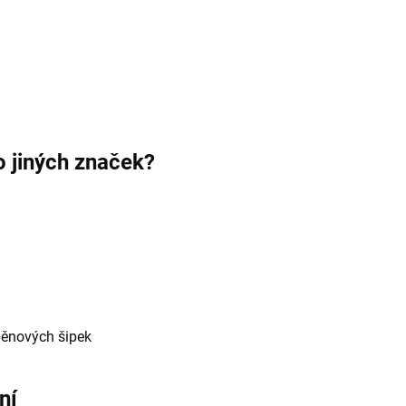
o jiných značek?
pěnových šipek
ní