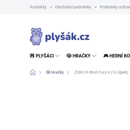
Přejít
Kontakty
Obchodní podmínky
Podmínky ochran
na
obsah
🧸 PLYŠÁCI
🎲 HRAČKY
🎮 HERNÍ K
Domů
🎲 Hračky
ZURU X-Shot Fury 4 (16 šipek)
Neohodnoceno
Podrobnosti hodn
NOVINKA