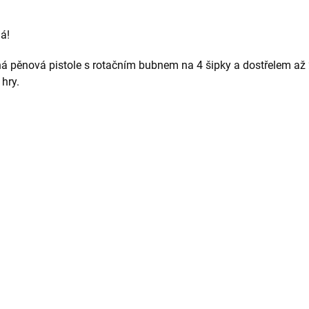
á!
á pěnová pistole s rotačním bubnem na 4 šipky a dostřelem až 2
 hry.