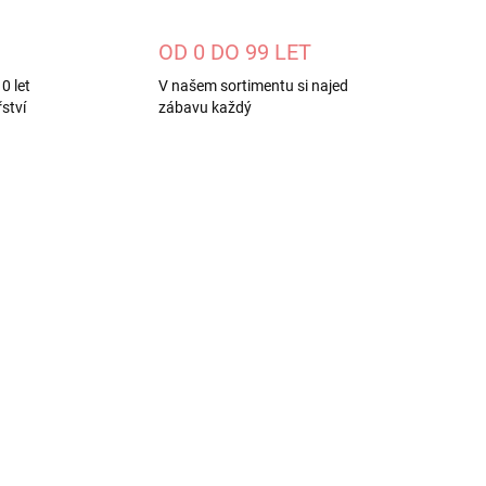
OD 0 DO 99 LET
0 let
V našem sortimentu si najed
ství
zábavu každý
65-2
115740