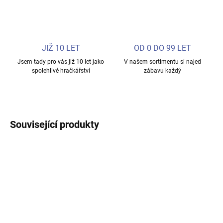
JIŽ 10 LET
OD 0 DO 99 LET
Jsem tady pro vás již 10 let jako
V našem sortimentu si najed
spolehlivé hračkářství
zábavu každý
Související produkty
NOVINKA
NOVINKA
SKLADEM
SKLADEM