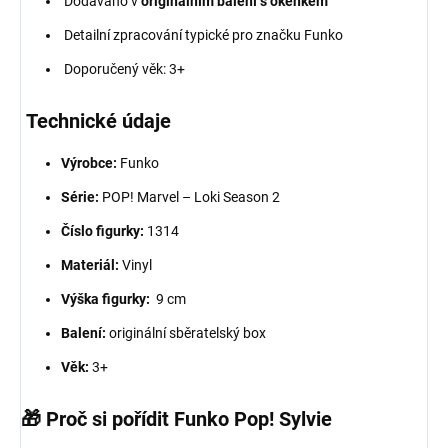
Dodáváno v
originálním balení s okénkem
Detailní zpracování typické pro značku Funko
Doporučený věk: 3+
Technické údaje
Výrobce:
Funko
Série:
POP! Marvel – Loki Season 2
Číslo figurky:
1314
Materiál:
Vinyl
Výška figurky:
9 cm
Balení:
originální sběratelský box
Věk:
3+
🎁 Proč si pořídit Funko Pop! Sylvie