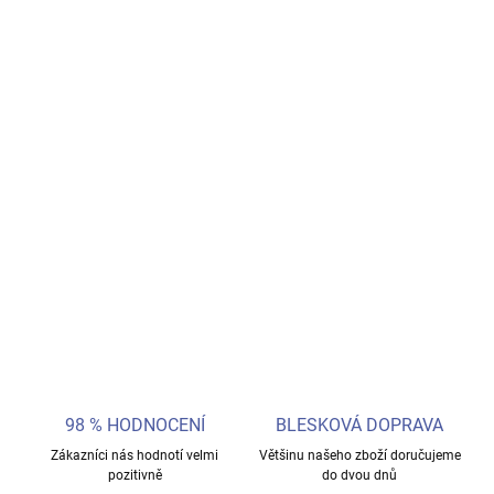
−
+
Přidat do košíku
Originální sběratelská figurka
Funko Pop! Sylvie (#1314)
ze
seriálu
Marvel Loki – Season 2
. Stylová vinylová bobble-head
figurka s pohyblivou hlavou v detailním provedení, ideální pro
fanoušky Lokiho a Marvel světa.
DETAILNÍ INFORMACE
ZEPTAT SE
98 % HODNOCENÍ
BLESKOVÁ DOPRAVA
Zákazníci nás hodnotí velmi
Většinu našeho zboží doručujeme
pozitivně
do dvou dnů