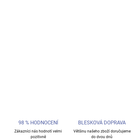
DORUČIT DO:
12.8.2026
−
+
Přidat do košíku
Detailní figurka Ironheart (Riri Williams) z filmu
Wakanda Forever
.
Futuristické brnění, realistické provedení a výška cca 15 cm.
Skvělá pro děti i fanoušky Marvel světa.
DETAILNÍ INFORMACE
ZEPTAT SE
98 % HODNOCENÍ
BLESKOVÁ DOPRAVA
Zákazníci nás hodnotí velmi
Většinu našeho zboží doručujeme
pozitivně
do dvou dnů