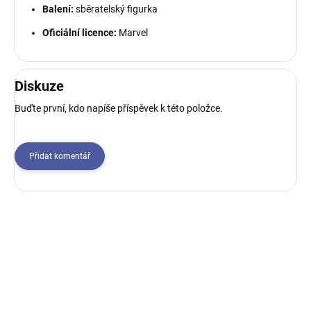
Balení:
sběratelský figurka
Oficiální licence:
Marvel
Diskuze
Buďte první, kdo napíše příspěvek k této položce.
Přidat komentář
Z
á
p