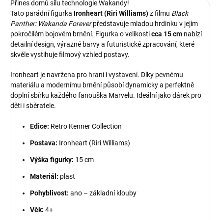
Přines domů sílu technologie Wakandy!
Tato parádní figurka
Ironheart (Riri Williams)
z filmu
Black
Panther: Wakanda Forever
představuje mladou hrdinku v jejím
pokročilém bojovém brnění. Figurka o velikosti
cca 15 cm
nabízí
detailní design, výrazné barvy a futuristické zpracování, které
skvěle vystihuje filmový vzhled postavy.
Ironheart je navržena pro hraní i vystavení. Díky pevnému
materiálu a modernímu brnění působí dynamicky a perfektně
doplní sbírku každého fanouška Marvelu. Ideální jako dárek pro
děti i sběratele.
Edice:
Retro Kenner Collection
Postava:
Ironheart (Riri Williams)
Výška figurky:
15 cm
Materiál:
plast
Pohyblivost:
ano – základní klouby
Věk:
4+