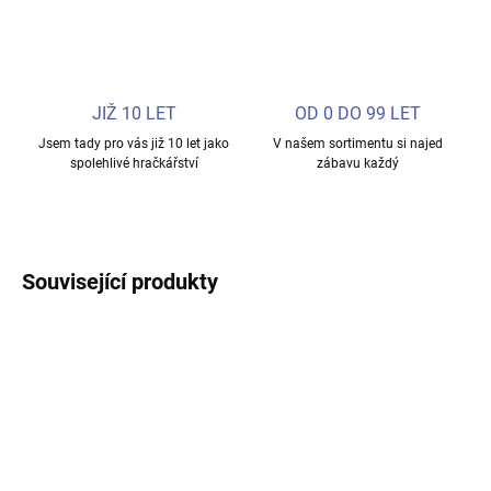
JIŽ 10 LET
OD 0 DO 99 LET
Jsem tady pro vás již 10 let jako
V našem sortimentu si najed
spolehlivé hračkářství
zábavu každý
Související produkty
NOVINKA
NOVINKA