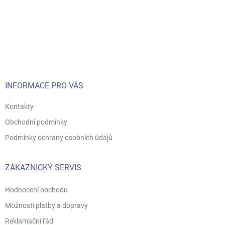
Z
á
p
a
t
í
INFORMACE PRO VÁS
Kontakty
Obchodní podmínky
Podmínky ochrany osobních údajů
ZÁKAZNICKÝ SERVIS
Hodnocení obchodu
Možnosti platby a dopravy
Reklamační řád