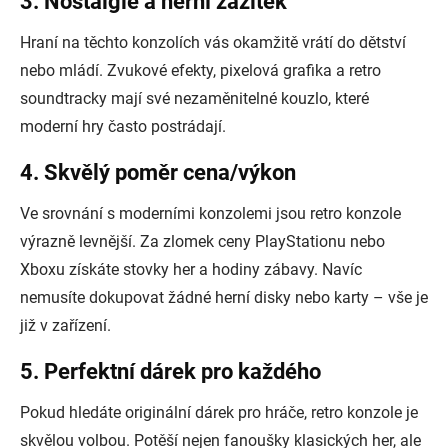
3. Nostalgie a herní zážitek
Hraní na těchto konzolích vás okamžitě vrátí do dětství
nebo mládí. Zvukové efekty, pixelová grafika a retro
soundtracky mají své nezaměnitelné kouzlo, které
moderní hry často postrádají.
4. Skvělý poměr cena/výkon
Ve srovnání s moderními konzolemi jsou retro konzole
výrazně levnější. Za zlomek ceny PlayStationu nebo
Xboxu získáte stovky her a hodiny zábavy. Navíc
nemusíte dokupovat žádné herní disky nebo karty – vše je
již v zařízení.
5. Perfektní dárek pro každého
Pokud hledáte originální dárek pro hráče, retro konzole je
skvělou volbou. Potěší nejen fanoušky klasických her, ale