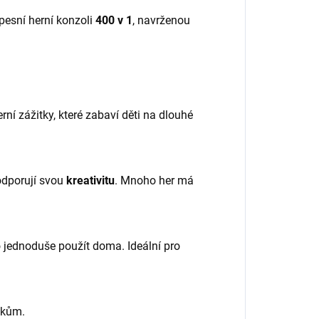
pesní herní konzoli
400 v 1
, navrženou
ní zážitky, které zabaví děti na dlouhé
dporují svou
kreativitu
. Mnoho her má
 jednoduše použít doma. Ideální pro
vkům.