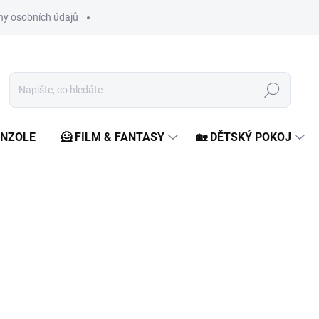
y osobních údajů
Hledat
ONZOLE
🦸 FILM & FANTASY
🏡 DĚTSKÝ POKOJ
ní
399 Kč
Měrná
ZVOLTE VARIANTU
cena: