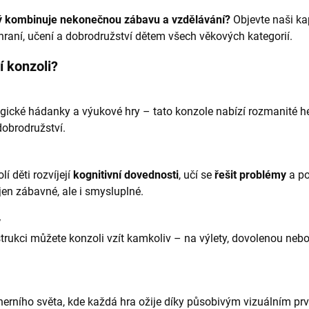
erý kombinuje nekonečnou zábavu a vzdělávání?
Objevte naši ka
raní, učení a dobrodružství dětem všech věkových kategorií.
í konzoli?
gické hádanky a výukové hry – tato konzole nabízí rozmanité her
dobrodružství.
í děti rozvíjejí
kognitivní dovednosti
, učí se
řešit problémy
a po
ejen zábavné, ale i smysluplné.
v
rukci můžete konzoli vzít kamkoliv – na výlety, dovolenou nebo
 herního světa, kde každá hra ožije díky působivým vizuálním pr