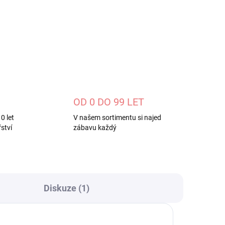
ZEPTAT SE
OD 0 DO 99 LET
0 let
V našem sortimentu si najed
ství
zábavu každý
Diskuze (1)