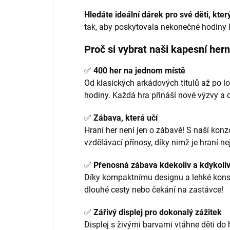
Hledáte ideální dárek pro své děti, kt
tak, aby poskytovala nekonečné hodiny h
Proč si vybrat naši kapesní hern
✅
400 her na jednom místě
Od klasických arkádových titulů až po lo
hodiny. Každá hra přináší nové výzvy a 
✅
Zábava, která učí
Hraní her není jen o zábavě! S naší konzol
vzdělávací přínosy, díky nimž je hraní n
✅
Přenosná zábava kdekoliv a kdykoli
Díky kompaktnímu designu a lehké konst
dlouhé cesty nebo čekání na zastávce!
✅
Zářivý displej pro dokonalý zážitek
Displej s živými barvami vtáhne děti do