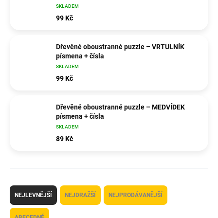
SKLADEM
99 Kč
Dřevěné oboustranné puzzle – VRTULNÍK
písmena + čísla
SKLADEM
99 Kč
Dřevěné oboustranné puzzle – MEDVÍDEK
písmena + čísla
SKLADEM
89 Kč
Ř
a
NEJLEVNĚJŠÍ
NEJDRAŽŠÍ
NEJPRODÁVANĚJŠÍ
z
e
ABECEDNĚ