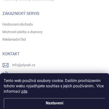
ZÁKAZNICKÝ SERVIS
Hodnocení obchodu
Možnosti platby a dopravy
Reklamační řád
KONTAKT
info
@
plysak.cz
731706247
Tento web používá soubory cookie. Dalším procházením
https://www.facebook.com/plysak.cz/
tohoto webu vyjadřujete souhlas s jejich používáním.. Více
informací
zde
.
plysak_cz
Nastavení
Máme pro vás slevu!