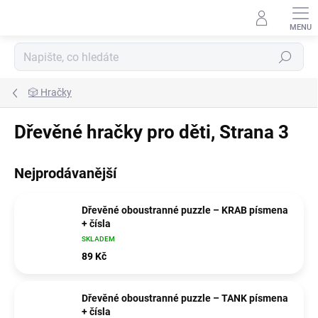
Přejít
na
obsah
Hledat
🎲 Hračky
Dřevěné hračky pro děti
, Strana 3
Nejprodávanější
Dřevěné oboustranné puzzle – KRAB písmena
+ čísla
SKLADEM
89 Kč
Dřevěné oboustranné puzzle – TANK písmena
+ čísla